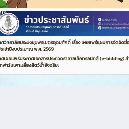
ศวิทยาลัยประมงชุมพรเขตรอุดมศักดิ์ เรื่อง เผยแพร่แผนการจัดจัดซื้
 ประจำปีงบประมาณ พ.ศ. 2569
าศเผยแพร่ประกาศเอกสารประกวดราคาอิเล็กทรอนิกส์ (e-bidding) ส
ทฟาร์มเพาะเลี้ยงสัตว์น้ำอัจฉริยะ