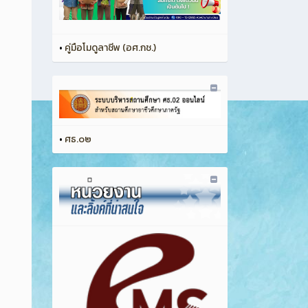
•
คู่มือโมดูลาชีพ (อศ.กช.)
•
ศธ.๐๒