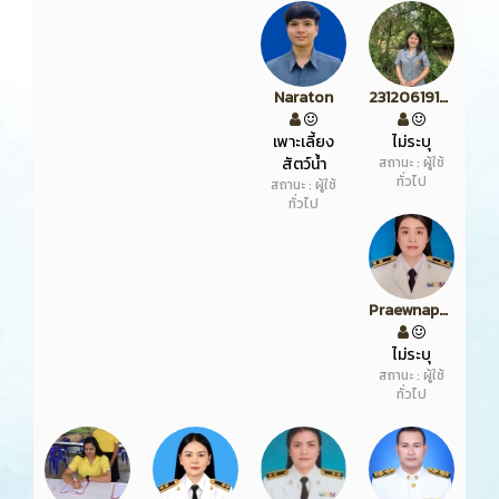
Naraton
2312061919322495
เพาะเลี้ยง
ไม่ระบุ
สัตว์น้ำ
สถานะ : ผู้ใช้
ทั่วไป
สถานะ : ผู้ใช้
ทั่วไป
Praewnapha
ไม่ระบุ
สถานะ : ผู้ใช้
ทั่วไป