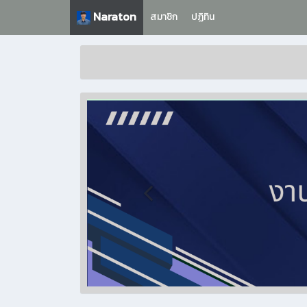
Naraton
สมาชิก
ปฏิทิน